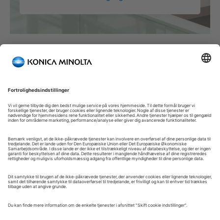
Konica Minolta Kundeportal
Velkommen til kundeportalen – din selvbetjeningsportal og
centrale indgang til administration af jeres Konica Minolta
løsninger.
Her får du et hurtigt og sikkert overblik over udstyr, support og
de vigtigste opgaver i den daglige drift.
Kundeportalen er skabt for at gøre samarbejdet med Konica
Minolta enkelt, effektivt og transparent uanset om du arbejder
med service, administration eller drift.
Log ind for at komme i gang.